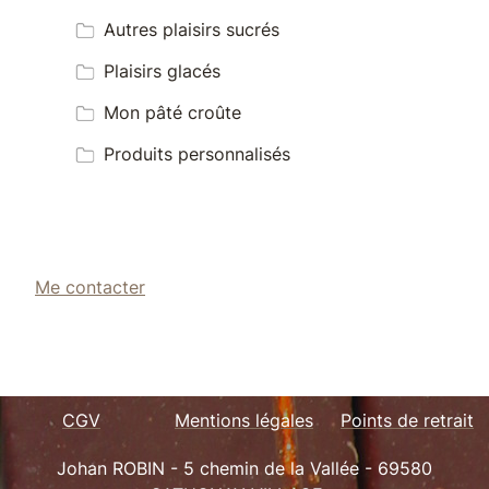
Autres plaisirs sucrés
Plaisirs glacés
Mon pâté croûte
Produits personnalisés
Me contacter
CGV
Mentions légales
Points de retrait
Johan ROBIN -
5 chemin de la Vallée -
69580