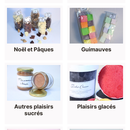
Noël et Pâques
Guimauves
Autres plaisirs
Plaisirs glacés
sucrés